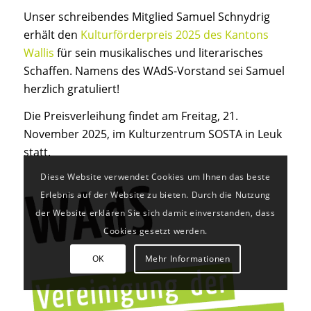
Unser schreibendes Mitglied Samuel Schnydrig
erhält den
Kulturförderpreis 2025 des Kantons
Wallis
für sein musikalisches und literarisches
Schaffen. Namens des WAdS-Vorstand sei Samuel
herzlich gratuliert!
Die Preisverleihung findet am Freitag, 21.
November 2025, im Kulturzentrum SOSTA in Leuk
statt.
Diese Website verwendet Cookies um Ihnen das beste
Erlebnis auf der Website zu bieten. Durch die Nutzung
der Website erklären Sie sich damit einverstanden, dass
Cookies gesetzt werden.
OK
Mehr Informationen