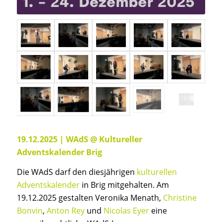
19.12.2025 | WAdS @ Kultureller
Adventskalender Brig
Die WAdS darf den diesjährigen
kulturellen
Adventskalender
in Brig mitgehalten. Am
19.12.2025 gestalten Veronika Menath,
Christine
Bonvin
,
Anton Rey
und
Nicolas Eyer
eine