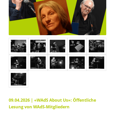
09.04.2026 |
«WAdS About Us»: Öffentliche
Lesung von WAdS-Mitgliedern